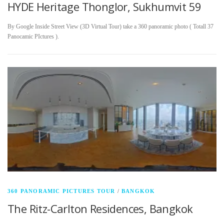
HYDE Heritage Thonglor, Sukhumvit 59
By Google Inside Street View (3D Virtual Tour) take a 360 panoramic photo ( Totall 37
Panocamic PIctures ).
360 PANORAMIC PICTURES TOUR
/
BANGKOK
The Ritz-Carlton Residences, Bangkok