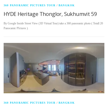
360 PANORAMIC PICTURES TOUR
/
BANGKOK
HYDE Heritage Thonglor, Sukhumvit 59
By Google Inside Street View (3D Virtual Tour) take a 360 panoramic photo ( Totall 20
Panocamic PIctures ).
360 PANORAMIC PICTURES TOUR
/
BANGKOK