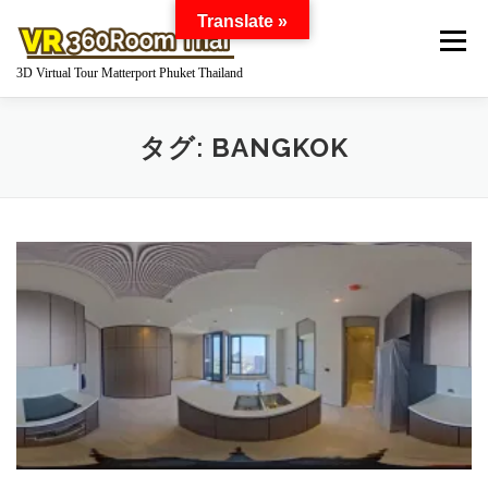
コ
Translate »
ン
メニュー
テ
3D Virtual Tour Matterport Phuket Thailand
ン
ツ
へ
HOME
WHAT IS MATTERPORT?
タグ:
BANGKOK
ス
キ
ッ
プ
MATTERPORT FOR YOUR BUSINESS
GOOGLE STREET VIEW 360 VIRTUAL TOUR
360 DEGREE PANORAMA
WORKS
Q AND A
PRICE
ABOUT US
INQUIRY