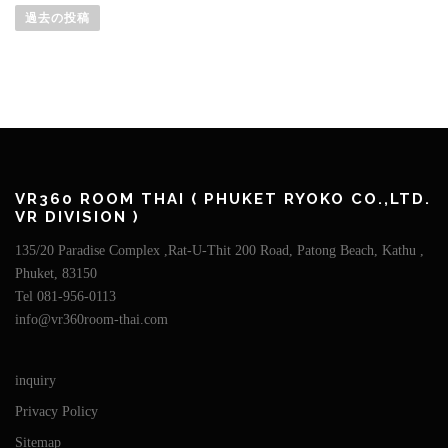
稿
過去の投稿
ナ
ビ
ゲ
ー
シ
ョ
ン
VR360 ROOM THAI ( PHUKET RYOKO CO.,LTD.
VR DIVISION )
135/20 Paradise Complex ,Rat-U-Thit 200 Road, Patong Beach, Kathu ,
Phuket, 83150
Tel 081-956-0113
info@vr360room-thai.com
inquiry
Privacy Policy
Sitemap