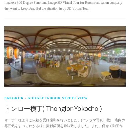
I make a 360 Degree Panorama Image 3D Virtual Tour for Room renovation company
that want to keep Beautiful the situation in by 3D Virtual Tour
BANGKOK
/
GOOGLE INDOOR STREET VIEW
トンロー横丁( Thonglor-Yokocho )
オーナー様よりご依頼を受け撮影を行いました。(パノラマ写真13枚) 店内の
雰囲気をすべてわかる様に撮影箇所を吟味致しました。また、併せて動画作